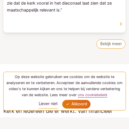
zie dat de kerk vooral in het diaconaat laat zien dat ze
maatschappelijk relevant is.”
Bekijk meer
Op deze website gebruiken we cookies om de website te
Vacatures
analyseren en te verbeteren. Accepteer de aanvullende cookies om
video's te kunnen kijken en ons te helpen bij verdere verbetering
Bij de dienstenorganisatie zetten 200 mensen
van de website. Lees meer over
ons cookiebeleid
met zich met hart en ziel in voor de Protestantse
Liever niet
Akkoord
Kerk en iedereen die er werkt. Van financieel
specialisten tot communicatie-experts, van
relatiemanagers tot beleidsadviseurs: samen met