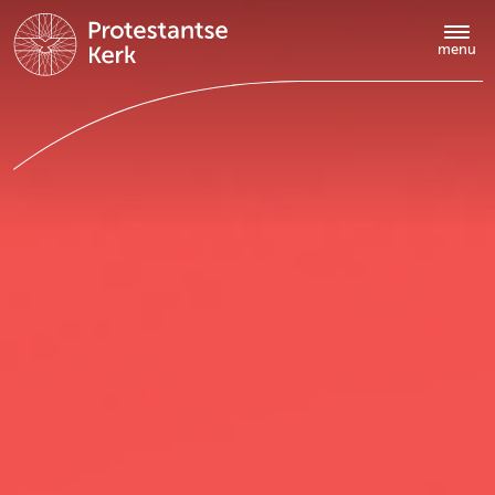
Doorgaan
naar
menu
hoofdinhoud