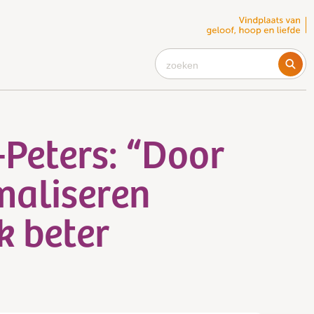
T
4
o
m
c
Peters: “Door
f
r
maliseren
k beter